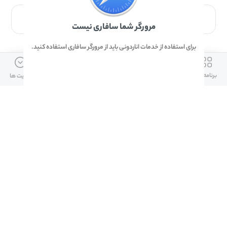
برای دانلود برنامه با مرورگر Safari وارد شوید.
مرورگر شما سافاری نیست
برای استفاده از خدمات اناردونی باید از مرورگر سافاری استفاده کنید.
ارتباط با ما
دسترسی سریع
لینک های مفید
برنامه ها
بازی ها
دانلود ها
آپدیت ها
info@anardoni.ir
وبلاگ انارمگ
همراه بانک سپه
۰۲۱-۹۱۰۱۰۲۶۲
خرید گیفت کارت
سپینو
دانلود اناردونی
همراه بانک مهر ایران
پنل توسعه دهنده
همراه شهر پلاس برای آیفون
قوانین و مقررات
آلپاری
همراه بانک صادرات
امضای ملت برای ایفون
لینک های مفید
دانلود دیجی کالا