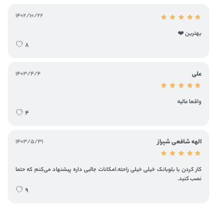
1402/10/22
بهترین ❤️
8
علی
1403/4/4
واقعا عالیه
4
الهه شافعی شیراز
1403/5/31
کار کردن با بلو‌بانک خیلی خیلی راحته.امکانات جالبی داره پیشنهاد می‌کنم که حتما
نصب کنید.
9