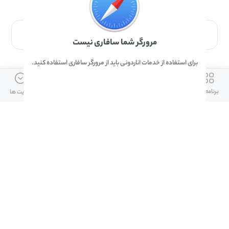
برای دانلود برنامه با مرورگر Safari وارد شوید.
مرورگر شما سافاری نیست
برای استفاده از خدمات اناردونی باید از مرورگر سافاری استفاده کنید.
ارتباط با ما
دسترسی سریع
لینک های مفید
برنامه ها
بازی ها
دانلود ها
آپدیت ها
info@anardoni.ir
وبلاگ انارمگ
همراه بانک سپه
۰۲۱-۹۱۰۱۰۲۶۲
خرید گیفت کارت
سپینو
دانلود اناردونی
همراه بانک مهر ایران
پنل توسعه دهنده
همراه شهر پلاس برای آیفون
قوانین و مقررات
آلپاری
همراه بانک صادرات
امضای ملت برای ایفون
لینک های مفید