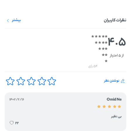
نظرات کاربران
بیشتر
4.5
از 5 امتیاز
54 رای
نوشتن نظر
1402/2/16
Omid Ne
بی نظیر
22