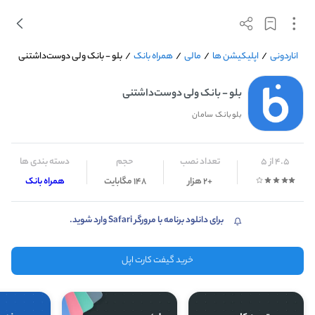
اناردونی
/
اپلیکیشن ها
/
مالی
/
همراه بانک
/
بلو - بانک ولی دوست‌داشتنی
بلو - بانک ولی دوست‌داشتنی
بلوبانک سامان
4.5 از 5
تعداد نصب
حجم
دسته بندی ها
+2 هزار
148 مگابایت
همراه بانک
برای دانلود برنامه با مرورگر Safari وارد شوید.
خرید گیفت کارت اپل