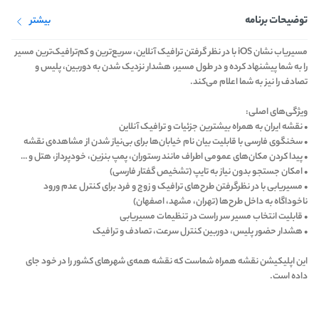
توضیحات برنامه
بیشتر
مسیریاب نشان iOS با در نظر گرفتن ترافیک آنلاین، سریع‌ترین و کم‌ترافیک‌ترین مسیر
را به شما پیشنهاد کرده و در طول مسیر، هشدار نزدیک شدن به دوربین،‌ پلیس و
تصادف را نیز به شما اعلام می‌کند.
ویژگی‌های اصلی:
• نقشه ایران به همراه بیشترین جزئیات و ترافیک آنلاین
• سخنگوی فارسی با قابلیت بیان نام خیابان‌ها برای بی‌نیاز شدن از مشاهده‌ی نقشه
• پیدا کردن مکان‌های عمومی اطراف مانند رستوران، پمپ بنزین، خودپرداز، هتل و …
• امکان جستجو بدون نیاز به تایپ (تشخیص گفتار فارسی)
• مسیریابی با در نظرگرفتن طرح‌های ترافیک و زوج و فرد برای کنترل عدم ورود
ناخوداگاه به داخل طرح‌ها (تهران، مشهد،‌ اصفهان)
• قابلیت انتخاب مسیر سر راست در تنظیمات مسیریابی
• هشدار حضور پلیس، دوربین کنترل سرعت، تصادف و ترافیک
این اپلیکیشن نقشه همراه شماست که نقشه‌ همه‌ی شهرهای کشور را در خود جای
داده است.