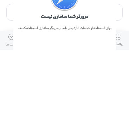
برای دانلود برنامه با مرورگر Safari وارد شوید.
مرورگر شما سافاری نیست
برای استفاده از خدمات اناردونی باید از مرورگر سافاری استفاده کنید.
ارتباط با ما
دسترسی سریع
لینک های مفید
برنامه ها
بازی ها
دانلود ها
آپدیت ها
info@anardoni.ir
وبلاگ انارمگ
همراه بانک سپه
۰۲۱-۹۱۰۱۰۲۶۲
خرید گیفت کارت
سپینو
دانلود اناردونی
همراه بانک مهر ایران
پنل توسعه دهنده
همراه شهر پلاس برای آیفون
قوانین و مقررات
آلپاری
همراه بانک صادرات
امضای ملت برای ایفون
لینک های مفید
دانلود دیجی کالا