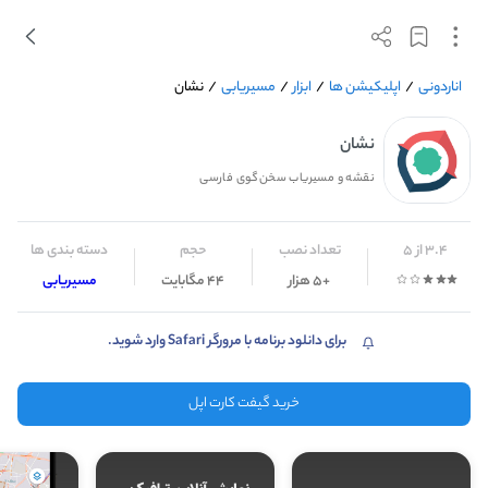
اناردونی
/
اپلیکیشن ها
/
ابزار
/
مسیریابی
/
نشان
نشان
نقشه و مسیریاب سخن‌گوی فارسی
3.4 از 5
تعداد نصب
حجم
دسته بندی ها
+5 هزار
44 مگابایت
مسیریابی
برای دانلود برنامه با مرورگر Safari وارد شوید.
خرید گیفت کارت اپل