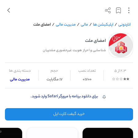
اناردونی
/
اپلیکیشن ها
/
مالی
/
مدیریت مالی
/
امضای ملت
امضای ملت
شناسایی و احراز هویت غیرحضوری مشتریان
2.3 از 5
تعداد نصب
حجم
دسته بندی ها
1700+
17 مگابایت
مدیریت مالی
برای دانلود برنامه با مرورگر Safari وارد شوید.
خرید گیفت کارت اپل