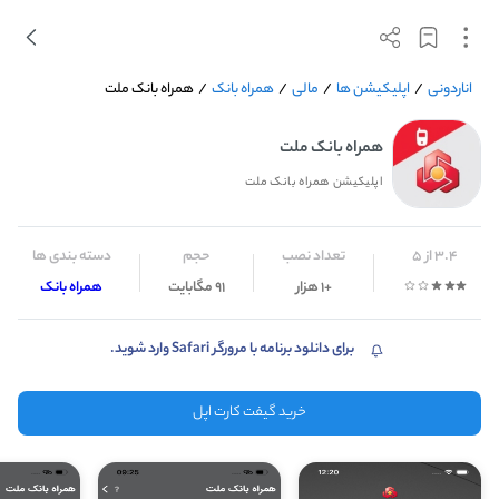
اناردونی
/
اپلیکیشن ها
/
مالی
/
همراه بانک
/
همراه بانک ملت
همراه بانک ملت
اپلیکیشن همراه بانک ملت
3.4 از 5
تعداد نصب
حجم
دسته بندی ها
+1 هزار
91 مگابایت
همراه بانک
برای دانلود برنامه با مرورگر Safari وارد شوید.
خرید گیفت کارت اپل