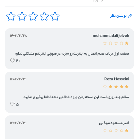
38 رای
نوشتن نظر
1402/2/28
mohammadali jelveh
صفحه اول برنامه عدم اتصال به اینترنت رو میزنه در صورتی اینترنتم مشکلی نداره
41
1402/2/31
Reza Hosseini
سلام چند روزی است این نسخه زمان ورود خطا می دهد لطفا پیگیری نمایید.
5
امیر مسعود موذنی
1402/2/31