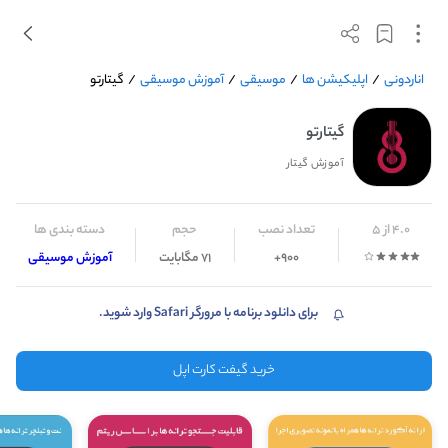
اناردونی
/
اپلیکیشن ها
/
موسیقی
/
آموزش موسیقی
/
گیتارتو
گیتارتو
آموزش گیتار
4.0 از 5
تعداد نصب
حجم
دسته بندی ها
900+
71 مگابایت
آموزش موسیقی
برای دانلود برنامه با مرورگر Safari وارد شوید.
خرید گیفت کارت اپل