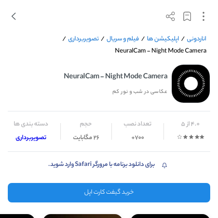
اناردونی
/
اپلیکیشن ها
/
فیلم و سریال
/
تصویربرداری
/
NeuralCam - Night Mode Camera
NeuralCam - Night Mode Camera
عکاسی در شب و نور کم
4.0 از 5
تعداد نصب
حجم
دسته بندی ها
700+
26 مگابایت
تصویربرداری
برای دانلود برنامه با مرورگر Safari وارد شوید.
خرید گیفت کارت اپل