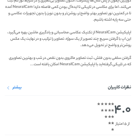
دوربین آیفون از پس سال‌ها پیشرفت، اکنون تصاویر بی‌نظیری را در شرایط نور کم ثبت
می‌کند، اما برای عکاسی در تاریکی تا ایده‌آل بودن کمی فاصله دارد! NeuralCam آمده
تا در کمترین نور تصاویر بهتر، واضح‌تر، روشن‌تر و بدون نویز را بدون تجهیزات عکاسی و
حتی سه پایه اشته باشیم.
اپلیکیشن NeuralCam از تکنیک عکاسی محاسباتی و یادگیری ماشین بهره می‌گیرد،
این اپ با گرفتن سریع چند تصویر از یک سوژه، تصاویر را ترکیب و در نهایت یک عکس
روشن‌تر و واضح تر تحویل می‌دهد.
گرفتن سلفی بدون فلش، ثبت تصاویر ماکروی بدون نقص در شب و بهترین تصاویری
که در تاریکی گرفته‌اید با اپلیکیشن NeuralCam امکان یافته است...
نظرات کاربران
بیشتر
4.0
از 5 امتیاز