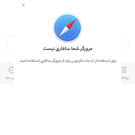
برای دانلود برنامه با مرورگر Safari وارد شوید.
مرورگر شما سافاری نیست
برای استفاده از خدمات اناردونی باید از مرورگر سافاری استفاده کنید.
ارتباط با ما
دسترسی سریع
لینک های مفید
برنامه ها
بازی ها
دانلود ها
آپدیت ها
info@anardoni.ir
وبلاگ انارمگ
همراه بانک سپه
۰۲۱-۹۱۰۱۰۲۶۲
خرید گیفت کارت
سپینو
دانلود اناردونی
همراه بانک مهر ایران
پنل توسعه دهنده
همراه شهر پلاس برای آیفون
قوانین و مقررات
آلپاری
همراه بانک صادرات