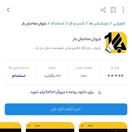
اناردونی
/
اپلیکیشن ها
/
کسب و کار
/
استخدام
/
باروان صاحبان بار
باروان صاحبان بار
باروان، بازارگاه الکترونیکی هوشمند حمل بار جا...
5 از 5
تعداد نصب
حجم
دسته بندی ها
100+
32 مگابایت
استخدام
برای دانلود برنامه با مرورگر Safari وارد شوید.
خرید گیفت کارت اپل