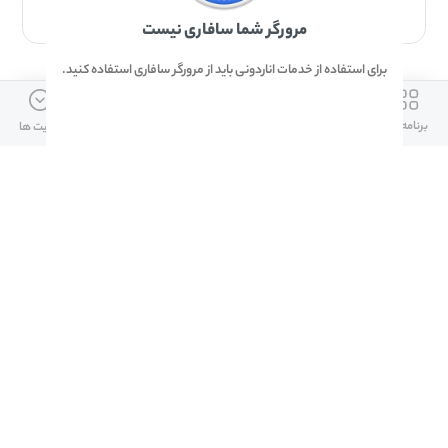
برای دانلود برنامه با مرورگر Safari وارد شوید.
مرورگر شما سافاری نیست
برای استفاده از خدمات اناردونی باید از مرورگر سافاری استفاده کنید.
ارتباط با ما
دسترسی سریع
لینک های مفید
برنامه ها
بازی ها
دانلود ها
آپدیت ها
info@anardoni.ir
وبلاگ انارمگ
همراه بانک سپه
۰۲۱-۹۱۰۱۰۲۶۲
خرید گیفت کارت
سپینو
دانلود اناردونی
همراه بانک مهر ایران
پنل توسعه دهنده
همراه شهر پلاس برای آیفون
قوانین و مقررات
آلپاری
همراه بانک صادرات
امضای ملت برای ایفون
لینک های مفید
دانلود دیجی کالا
دانلود ایتا برای ایفون