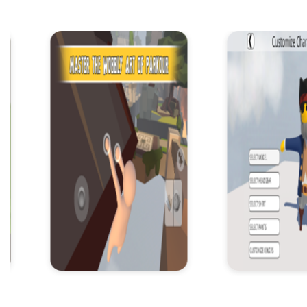
Item
5