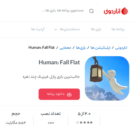
برنامه ها
بازی ها
دسته‌بندی‌ها
آپدیت ها
اناردونی
/
اپلیکیشن ها
/
بازی‌ها
/
معمایی
/
Human: Fall Flat
Human: Fall Flat
جالب‌ترین بازی پازل فیزیک چند نفره
دانلود برنامه
4.0 از 5
تعداد نصب
حجم
100+
554 مگابایت