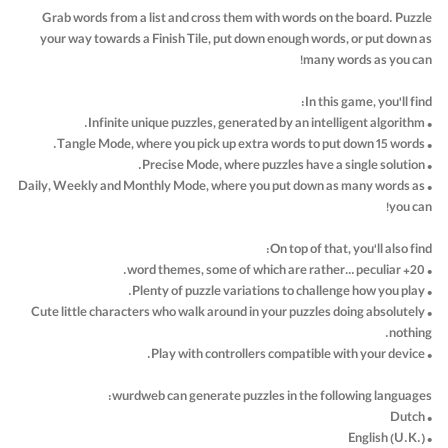
Grab words from a list and cross them with words on the board. Puzzle
your way towards a Finish Tile, put down enough words, or put down as
many words as you can!
In this game, you'll find:
• Infinite unique puzzles, generated by an intelligent algorithm.
• Tangle Mode, where you pick up extra words to put down 15 words.
• Precise Mode, where puzzles have a single solution.
• Daily, Weekly and Monthly Mode, where you put down as many words as
you can!
On top of that, you'll also find:
• 20+ word themes, some of which are rather… peculiar.
• Plenty of puzzle variations to challenge how you play.
• Cute little characters who walk around in your puzzles doing absolutely
nothing.
• Play with controllers compatible with your device.
wurdweb can generate puzzles in the following languages:
• Dutch
• English (U.K.)