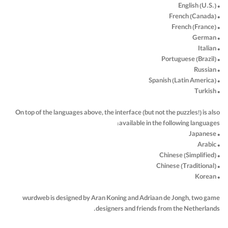
• English (U.S.)
• French (Canada)
• French (France)
• German
• Italian
• Portuguese (Brazil)
• Russian
• Spanish (Latin America)
• Turkish
On top of the languages above, the interface (but not the puzzles!) is also
available in the following languages:
• Japanese
• Arabic
• Chinese (Simplified)
• Chinese (Traditional)
• Korean
wurdweb is designed by Aran Koning and Adriaan de Jongh, two game
designers and friends from the Netherlands.