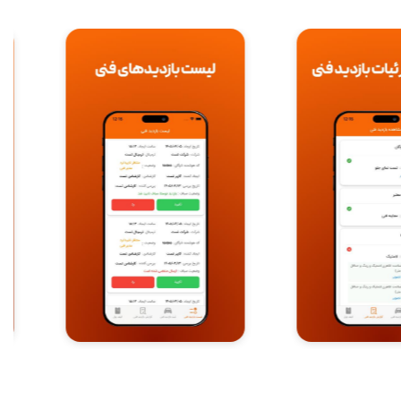
Item
5
of