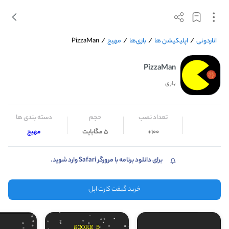
اناردونی
/
اپلیکیشن ها
/
بازی‌ها
/
مهیج
/
PizzaMan
PizzaMan
بازی
تعداد نصب
حجم
دسته بندی ها
100+
5 مگابایت
مهیج
برای دانلود برنامه با مرورگر Safari وارد شوید.
خرید گیفت کارت اپل