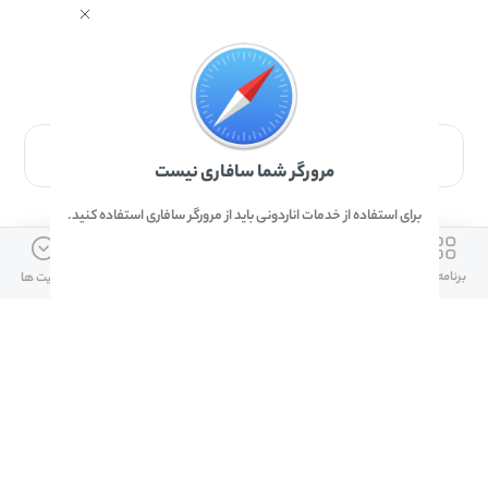
برای دانلود برنامه با مرورگر Safari وارد شوید.
مرورگر شما سافاری نیست
برای استفاده از خدمات اناردونی باید از مرورگر سافاری استفاده کنید.
ارتباط با ما
دسترسی سریع
لینک های مفید
برنامه ها
بازی ها
دانلود ها
آپدیت ها
info@anardoni.ir
وبلاگ انارمگ
همراه بانک سپه
۰۲۱-۹۱۰۱۰۲۶۲
خرید گیفت کارت
سپینو
دانلود اناردونی
همراه بانک مهر ایران
پنل توسعه دهنده
همراه شهر پلاس برای آیفون
قوانین و مقررات
آلپاری
همراه بانک صادرات