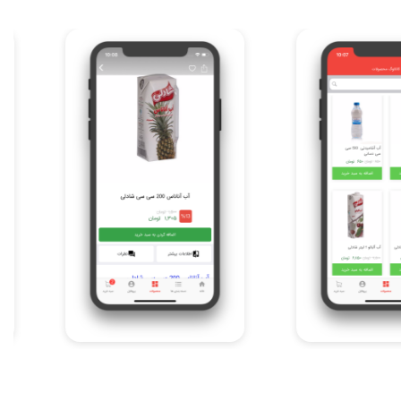
Item
4
of