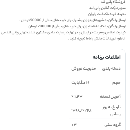
فروشگاه پانی لند
سوپرمارکت آنلاین پانی لند
تجربه خرید باکیفیت وارزان
ارسال رایگان به شهرهای تهران وشیراز برای خریدهای بیش از 50000 تومان .
ارسال رایگان به کلیه نقاط ایران برای خریدهای بیش از 200000 تومان .
کیفیت اجناس وسرعت در ارسال و در نهایت رضایت مندی مشتری هدف نهایی پانی لند می ب
خاطره خرید لذت بخش را باما تجربه کنید .
اطلاعات برنامه
دسته بندی
مدیریت فروش
حجم
16 مگابایت
آخرین نسخه
2.1.43
تاریخ به روز
1398/2/28
رسانی
گروه سنی
3+