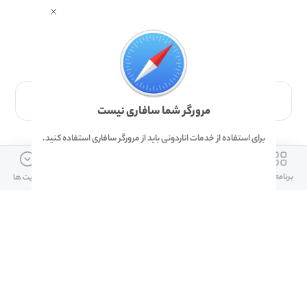
برای دانلود برنامه با مرورگر Safari وارد شوید.
مرورگر شما سافاری نیست
برای استفاده از خدمات اناردونی باید از مرورگر سافاری استفاده کنید.
ارتباط با ما
دسترسی سریع
لینک های مفید
برنامه ها
بازی ها
دانلود ها
آپدیت ها
info@anardoni.ir
وبلاگ انارمگ
همراه بانک سپه
۰۲۱-۹۱۰۱۰۲۶۲
خرید گیفت کارت
سپینو
دانلود اناردونی
همراه بانک مهر ایران
پنل توسعه دهنده
همراه شهر پلاس برای آیفون
قوانین و مقررات
آلپاری
همراه بانک صادرات