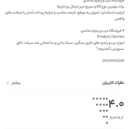
فروشگاه درب و پنجره ساعدی‌
برات بهترین نوع کالا و سریع ترین ارسال رو داریم!
کیفیت استاندارد، تحویل به موقع، قیمت مناسب و شرایط پرداخت آسان با ضمانت های
واقعی
♦️ فروشگاه درب و پنجره ساعدی‌
Product/Service
انواع درب و پنجره های فلزی سنگین ،سبک باغی و ساختمانی ضد سرقت ،اتاق
،سرویس،آلمنیوم ?
09331965339
نظرات کاربران
بیشتر
4.0
از 5 امتیاز