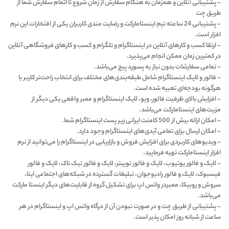
- پشتیبانی آنلاین و همزمان به هنگام سفارش از زمان شروع تا اتمام سفارش شما از
طریق چت
- پشتیبانی 24 ساعته تیم اینستامارکت و رضایت مندی کاربران یکی از افتخارات این نرم
افزار است.
- ارتقا کسب و کارهای آنلاین در اینستاگرام و تلگرام و کسب و کارهای فروشگاهی آنلاین
در کمترین زمان ممکن انجام می‌پذیرد.
- تمامی سفارشات بدون نیاز به پسورد پیج می‌باشد.
- فالور و لایک اینستاگرام شامل طبقه‌بندی‌های مختلف برای انتخاب راحت‌تر کاربر با
هرگونه بودجه‌ای تعبیه شده است.
- افزایش بالای ظرفیت فالور، ویو، لایک اینستاگرام و ممبر واقعی یکی دیگر از
مزیت‌های اینستامارکت می‌باشد.
- امکان ارائه بیش از 500 کامنت ایرانی زیر پست اینستاگرام شما.
- امکان ارسال برای تمامی آیدی‌های اینستاگرام وجود دارد.
- ویدیوهای کاربردی برای افزایش فروش و بازاریابی در اینستاگرام را می‌توانید از نرم
افزار اینستامارکت تهیه فرمایید.
- لایک و فالور یوتیوب، لایک و فالور توییتر، لایک و فالور تیک تاک، لایک و فالور
فیسبوک، لایک و فالور رادیوجوان، تبلیغات گسترده در شبکه‌های اجتماعی ایتا،
سروش و روبیکا، ممبردر واتس اپ برای تشکیل گروه از قابلیت‌های دیگر اینستا مارکت
می‌باشد.
- پشتیبانی از طریق چت و در صورت نبودن آن از درگاه واتس اپ و اینستاگرام در هر
ساعت از شبانه روز امکان پذیر است.