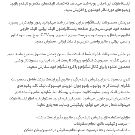
‏اینستامارکت این امکان رو به شما می‌دهد که تعداد لایک‌های عکس‌ و لایک و بازدید
ویدیوهای مورد نظر خودتون رو افزایش بدید.
در بخش محصولات اینستاگرام در این نرم افزار شما می‌توانید بدون وارد کردن پسورد
صفحه خود خیلی سریع برای صفحه اینستاگرامتون لایک ایرانی، لایک خارجی
فالوورغیرفعال، ویو ویدیو، ویوپست، ویوی استوری، ویوIGTV، ریچ، ویولایو، فالور
واقعی ایرانی و فالور واقعی خارجی و کامنت ایرانی، سفارش دهید.
در بخش محصولات تلگرام شما قابلیت انتخاب بین چندین محصول متنوع مانند ممبر
واقعی تلگرام، ممبرفیک تلگرام، ویو50 تا پست آخر، اد اجباری، عضوکانال و کلی
محصول متنوع را برای کانال تلگرام و یا گروه تلگرام خود سفارش دهید.
تنوع محصولات در اپلیکیشن لایک بگیر و فالوربگیر اینستامارکت شامل محصولات
تلگرام، اینستاگرام، یوتیوب رادیوجوان، توییتر، فیسبوک، تیک تاک، پکیج‌های
تجمیعی لایک و ویو، ساوندکلاود، سروش، روبیکا، ایتا، شازم و تمامی شبکه‌های
اجتماعی ایرانی و خارجی می‌شود. همچنین تیم تولید محتوای نرم افزار اینستامارکت
می‌تواند شما را در طراحی لوگو، اپلیکیشن وسایت هم یاری نماید!
مزایای استفاده ازاپلیکیشن لایک بگیر و فالوور بگیر اینستامارکت:
- سرعت و کیفیت بالای انجام سفارشات
- قابلیت برگشت وجه درصورت عدم انجام سفارش در کمترین زمان ممکن