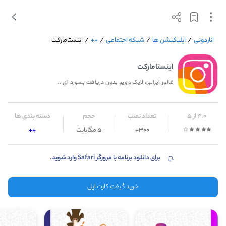
اناردونی
/
اپلیکیشن ها
/
شبکه اجتماعی
/
++
/
اینستامارکت
اینستامارکت
فالور ایرانی، لایک و ویو بدون دریافت پسورد ای...
4.0 از 5
تعداد نصب
حجم
دسته بندی ها
300+
5 مگابایت
++
برای دانلود برنامه با مرورگر Safari وارد شوید.
خرید گیفت کارت اپل