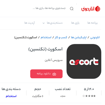
برنامه ها
بازی ها
دسته‌بندی‌ها
آپدیت ها
اناردونی
/
اپلیکیشن ها
/
کسب و کار
/
استخدام
/
اسکورت (تکنسین)
اسکورت (تکنسین)
سرویس آنلاین
دانلود برنامه
4.0 از 5
تعداد نصب
حجم
دسته بندی ها
100+
6 مگابایت
استخدام