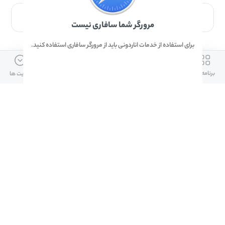
برای دانلود برنامه با مرورگر Safari وارد شوید.
مرورگر شما سافاری نیست
برای استفاده از خدمات اناردونی باید از مرورگر سافاری استفاده کنید.
ارتباط با ما
دسترسی سریع
لینک های مفید
برنامه ها
بازی ها
دانلود ها
آپدیت ها
info@anardoni.ir
وبلاگ انارمگ
همراه بانک سپه
۰۲۱-۹۱۰۱۰۲۶۲
خرید گیفت کارت
سپینو
دانلود اناردونی
همراه بانک مهر ایران
پنل توسعه دهنده
همراه شهر پلاس برای آیفون
قوانین و مقررات
آلپاری
همراه بانک صادرات
امضای ملت برای ایفون
لینک های مفید
دانلود دیجی کالا