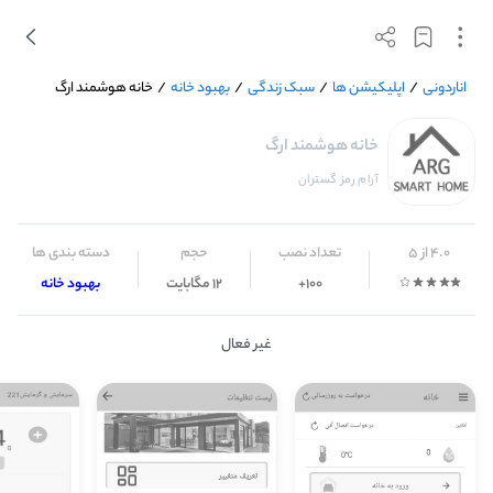
اناردونی
/
اپلیکیشن ها
/
سبک زندگی
/
بهبود خانه
/
خانه هوشمند ارگ
خانه هوشمند ارگ
آرام رمز گستران
4.0 از 5
تعداد نصب
حجم
دسته بندی ها
100+
12 مگابایت
بهبود خانه
غیر فعال