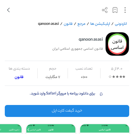
اناردونی
/
اپلیکیشن ها
/
مرجع
/
قانون
/
qanoon asasi
qanoon asasi
قانون اساسی جمهوری اسلامی ایران
4.0 از 5
تعداد نصب
حجم
دسته بندی ها
100+
7 مگابایت
قانون
برای دانلود برنامه با مرورگر Safari وارد شوید.
خرید گیفت کارت اپل