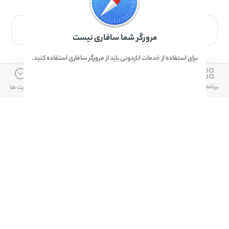
برای دانلود برنامه با مرورگر Safari وارد شوید.
مرورگر شما سافاری نیست
برای استفاده از خدمات اناردونی باید از مرورگر سافاری استفاده کنید.
ارتباط با ما
دسترسی سریع
لینک های مفید
برنامه ها
بازی ها
دانلود ها
آپدیت ها
info@anardoni.ir
وبلاگ انارمگ
همراه بانک سپه
۰۲۱-۹۱۰۱۰۲۶۲
خرید گیفت کارت
سپینو
دانلود اناردونی
همراه بانک مهر ایران
پنل توسعه دهنده
همراه شهر پلاس برای آیفون
قوانین و مقررات
آلپاری
همراه بانک صادرات
امضای ملت برای ایفون
لینک های مفید