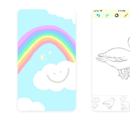
Item
3
of