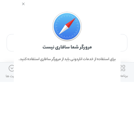
برای دانلود برنامه با مرورگر Safari وارد شوید.
مرورگر شما سافاری نیست
برای استفاده از خدمات اناردونی باید از مرورگر سافاری استفاده کنید.
ارتباط با ما
دسترسی سریع
لینک های مفید
برنامه ها
بازی ها
دانلود ها
آپدیت ها
info@anardoni.ir
وبلاگ انارمگ
همراه بانک سپه
۰۲۱-۹۱۰۱۰۲۶۲
خرید گیفت کارت
سپینو
دانلود اناردونی
همراه بانک مهر ایران
پنل توسعه دهنده
همراه شهر پلاس برای آیفون
قوانین و مقررات
آلپاری
همراه بانک صادرات