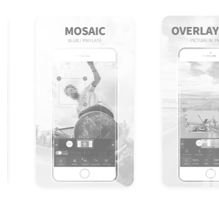
Item
5
of