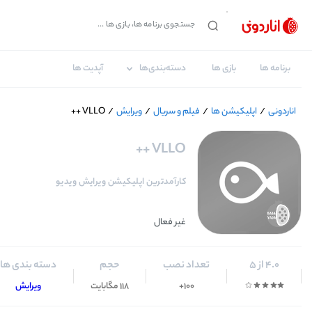
برنامه ها
بازی ها
دسته‌بندی‌ها
آپدیت ها
اناردونی
/
اپلیکیشن ها
/
فیلم و سریال
/
ویرایش
/
VLLO ++
VLLO ++
کارآمدترین اپلیکیشن ویرایش ویدیو
غیر فعال
4.0 از 5
تعداد نصب
حجم
دسته بندی ها
100+
118 مگابایت
ویرایش