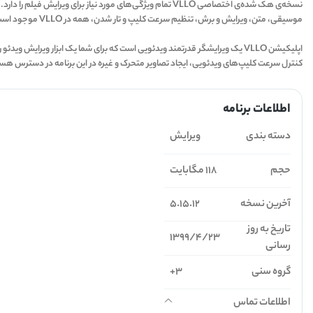
نسخه‌ی هک شده‌ی اختصاصی VLLO تمام ویژگی‌های مورد نیاز برای ویرایش فیلم را دارد.
موسیقی، متن، ویرایش و برش، تنظیم سرعت کلیپ و تار شدن، همه در VLLO موجود است! بدون واترمارک و بدون نیاز به پرداخت هزینه...
کنترل سرعت کلیپ‌های ویدئویی، ایجاد تصاویر متحرک و غیره در این برنامه در دسترس هس
اطلاعات برنامه
دسته بندی
ویرایش
حجم
118 مگابایت
آخرین نسخه
5.15.12
تاریخ به روز
1399/4/23
رسانی
گروه سنی
3+
اطلاعات تماس