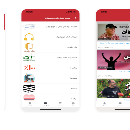
Item
9
of