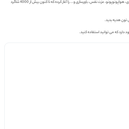
آقای یاسین رحمانی مربی مهارت های زندگی، نویسنده کتاب "تا عشق" و برگزار کننده سمینار هواپونوپونو "پر عشق را بجنبان" می باشد که از سال 1395 کار تدریس موفقیت، توسعه فردی، هواپونوپونو، عزت نفس، باورسازی و... را آغاز کرده که تا کنون بیش از 4000 شاگرد
11