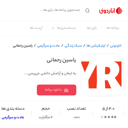
برنامه ها
بازی ها
دسته‌بندی‌ها
آپدیت ها
اناردونی
/
اپلیکیشن ها
/
سبک زندگی
/
عادت و سرگرمی
/
یاسین رحمانی
یاسین رحمانی
به ایمان و آرامش دائمی می‌رسی...
دانلود برنامه
4.0 از 5
تعداد نصب
حجم
دسته بندی ها
100+
4 مگابایت
عادت و سرگرمی