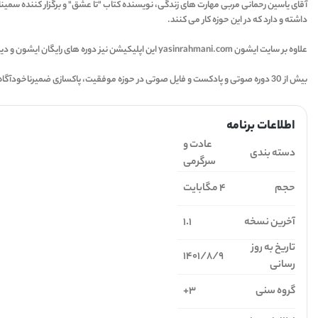
داشته و دارد که در این حوزه کار می کنند.
علاوه بر سایت ایشون yasinrahmani.com این اپلیکیشن نیز دوره های رایگان ایشون و دیگر دوره ها قرار دارند که شما می توانید شرکت کرده و موفقیت و زندگی فوق العاده رو به زندگی تون هدیه بدید.
بیش از 30 دوره صوتی و پادکست و فایل صوتی در حوزه موفقیت، پاکسازی ضمیرناخودآگاه، هواپونوپونو و بسیاری فایل های صوتی و مقاله های رایگان که در این اپلیکیشن و سایت وجود دارد که می توانید استفاده کنید.
اطلاعات برنامه
عادت و
دسته بندی
سرگرمی
حجم
4 مگابایت
آخرین نسخه
1.1
تاریخ به روز
1401/8/9
رسانی
گروه سنی
3+