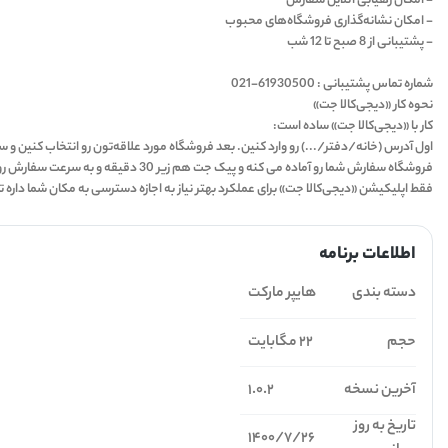
- امکان رهیابی آنلاین سفارش
- امکان نشانه‌گذاری فروشگاه‌های محبوب
- پشتیبانی از 8 صبح تا 12 شب
شماره تماس پشتیبانی : 61930500-021
نحوه کار «دیجی‌کالا جت»
کار با «دیجی‌کالا جت» ساده است:
اول آدرس‌ (خانه/دفتر/...) رو وارد کنین. بعد فروشگاه مورد علاقه‌تون رو انتخاب کنین و 
فروشگاه سفارش شما رو آماده می کنه و پیک جت هم زیر 30 دقیقه و به سرعت سفارش رو بهتون تحویل میده. در تمام این مراحل، می‌تونین سفارش‌تون رو ردیابی کنین.
فقط اپلیکیشن «دیجی‌کالا جت» برای عملکرد بهتر نیاز به اجازه دسترسی به مکان شما داره ت
اطلاعات برنامه
دسته بندی
هایپر مارکت
حجم
22 مگابایت
آخرین نسخه
1.0.2
تاریخ به روز
1400/7/26