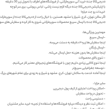
«دیجی‌کالا جت» خرید آنی سوپرمارکتی، از فروشگاه‌های اطراف با تحویل زیر 30 دقیقه
با اپلیکیشن «دیجی‌کالا جت» دیگه لازم نیست پاشی، لباس بپوشی، بری سر کوچه
خریدات رو جت میاره!
اگر ساکن تهران، کرج، شیراز یا مشهد هستین، با خیال راحت از «دیجی‌کالا جت» از سوپرمارک
«دیجی‌کالا جت» با ارسال سریع محصولات سوپرمارکتی شروع به کار کرده و سفارش‌های سوپرمار
مهمترین ویژگی‌ها:
-ارسال سریع
اینجا سفارش‌ها زیر۳۰ دقیقه به دستت می‌رسه.
-ارسال رایگان
اینجا سفارش‌ها بدون هزینه‌ حمل ارسال می‌شه.
- تنوع بالای محصولات
اینجا تنوع کالایی زیادی داریم چون با فروشگاه‌های زنجیره‌ای معتبر کار می‌کنیم.
-توسعه جغرافیایی سریع‌تر
اینجا آماده خدمت به ساکنان تهران، کرج، مشهد و شیراز و به زودی برای تمام شهرهای بزرگ
سایر مزایا :
-امکان پرداخت اعتباری از کیف پول دیجی‌پی
- تحویل درِ واحد سفارش
- دسترسی راحت
- امکان ثبت نظر و دیدگاه درباره فروشگاه‌ها و استفاده از تجربه خرید سایر مشتریان