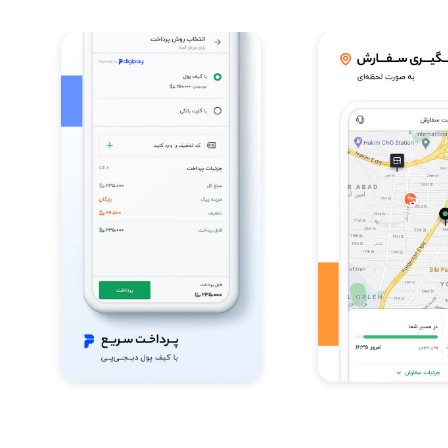
Item
3
of