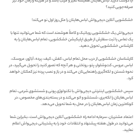
آیا دوست دارید لباس‌هایتان همیشه تمیز و مرتب باشد و در هزینه و زمان خود نیز
صرفه‌جویی کنید؟
خشکشویی آنلاین دیجی‌واش لباس‌هایتان را مثل روز اول نو می‌کند!
دیجی‌واش یک خشکشویی روباتیک و کاملاً هوشمند است که شما می‌توانید تنها با
یک تماس یا ثبت سفارش از طریق اپلیکیشن خشکشویی، تمام لباس‌هایتان را به
کارشناس خشکشویی تحویل دهید.
کارشناسان خشکشویی از درب محل تمام لباس، کفش، کیف، پرده، آباژور، عروسک،
لباس عروس، کت‌وشلوار، پتو، روتختی و هر آنچه که تصور کنید را تحویل می‌گیرد، در
نحوه شستن و لکه‌گیری راهنمایی‌تان می‌کند و در باز و نصب پرده نیز کمکتان خواهد
کرد.
سپس خشکشویی اینترنتی دیجی‌واش با تکنولوژی پونی و شستشوی شرعی، تمام
لباس‌هایتان را لکه‌بری، شستشو و اتو می‌کند و در بسته‌بندی‌های مخصوص، در
کوتاه‌ترین زمان لباس‌هایتان را در محل به شما تحویل می‌دهد.
اعتماد مشتریان، سرمایه ادامه راه خشکشویی آنلاین دیجی‌واش است، بنابراین شما
می‌توانید در طول هفته پیشنهاد و انتقادات خود را به پشتیبانی دیجی‌واش اعلام
نمایید.