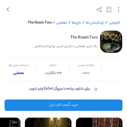
اناردونی
/
اپلیکیشن ها
/
بازی‌ها
/
معمایی
/
The Room Two
The Room Two
یک بازی معمایی با کنترل لمس نوآورانه و القای ...
تعداد نصب
حجم
دسته بندی ها
700+
262 مگابایت
معمایی
برای دانلود برنامه با مرورگر Safari وارد شوید.
خرید گیفت کارت اپل