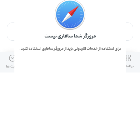
برای دانلود برنامه با مرورگر Safari وارد شوید.
مرورگر شما سافاری نیست
برای استفاده از خدمات اناردونی باید از مرورگر سافاری استفاده کنید.
ارتباط با ما
دسترسی سریع
لینک های مفید
برنامه ها
بازی ها
دانلود ها
آپدیت ها
info@anardoni.ir
وبلاگ انارمگ
همراه بانک سپه
۰۲۱-۹۱۰۱۰۲۶۲
خرید گیفت کارت
سپینو
دانلود اناردونی
همراه بانک مهر ایران
پنل توسعه دهنده
همراه شهر پلاس برای آیفون
قوانین و مقررات
آلپاری
همراه بانک صادرات
امضای ملت برای ایفون