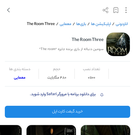
اناردونی
/
اپلیکیشن ها
/
بازی‌ها
/
معمایی
/
The Room Three
The Room Three
سومین دنباله از بازی برنده جایزه “The room”
تعداد نصب
حجم
دسته بندی ها
1100+
480 مگابایت
معمایی
برای دانلود برنامه با مرورگر Safari وارد شوید.
خرید گیفت کارت اپل