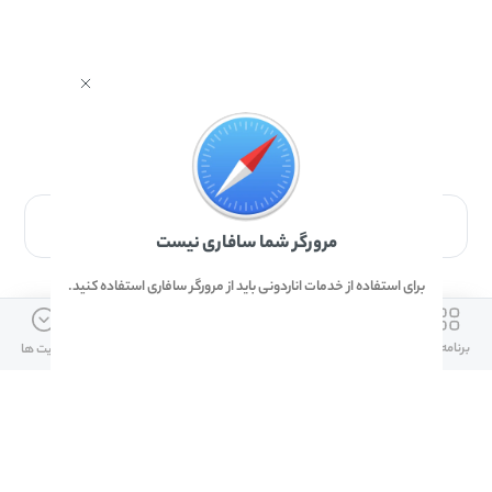
برای دانلود برنامه با مرورگر Safari وارد شوید.
مرورگر شما سافاری نیست
برای استفاده از خدمات اناردونی باید از مرورگر سافاری استفاده کنید.
ارتباط با ما
دسترسی سریع
لینک های مفید
برنامه ها
بازی ها
دانلود ها
آپدیت ها
info@anardoni.ir
وبلاگ انارمگ
همراه بانک سپه
۰۲۱-۹۱۰۱۰۲۶۲
خرید گیفت کارت
سپینو
دانلود اناردونی
همراه بانک مهر ایران
پنل توسعه دهنده
همراه شهر پلاس برای آیفون