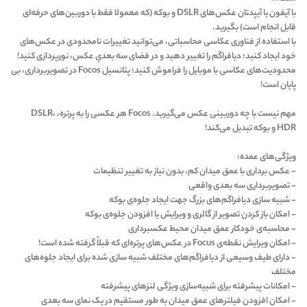
با آیفون یا آیپدتان عکس‌های DSLR و بوکه (که معمولا فقط با دوربین‌های حرفه‌ای
قابل انجام است) بگیرید.
با استفاده از فناوری عکاسی محاسباتی، می‌توانید تغییرات نامحدودی در عکس‌های
خود ایجاد کنید؛ دیافراگم را تغییر دهید و در فضای سه بعدیِ عکس، نورپردازی کنید!
محدودیت‌های عکاسی با موبایل را فراموش کنید؛ پتانسیل Focos در تصویربرداری، بی
پایان است!
مهم نیست با چه دوربینی عکس می‌گیرید. Focos هر عکسی را به پرتره، DSLR،
HDR و بوکه تبدیل می‌کند!
ویژگی‌های عمده:
- عکس برداری با عمق میدان کم، بدون نیاز به تغییر تنظیمات
- تصویربرداری سه بعدی واقعی
- شبیه سازی دیافراگم‌های بزرگ جهت ایجاد جلوه‌ی بوکه
- امکان باز کردن تصویر از گالری و ویرایش یا افزودن جلوه‌ی بوکه
- محاسبه‌ی خودکار عمق میدان محیط عکسبرداری
- امکان ویرایش نقطه‌ی Focus در عکس‌های پرتره‌ای که قبلاً گرفته شده است!
- دارای طیف وسیعی از دیافراگم‌های مختلف شبیه سازی شده برای ایجاد جلوه‌های
مختلف
- امکانات پیشرفته برای شبیه‌سازی ویژگی لنزهای پیشرفته
- امکان افزودن فیلترهای عمق میدان به طور مستقیم در یک نمای سه بعدی