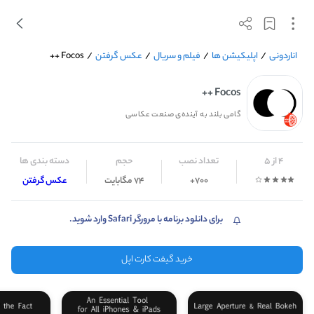
اناردونی
/
اپلیکیشن ها
/
فیلم و سریال
/
عکس گرفتن
/
Focos ++
Focos ++
گامی بلند به آینده‌ی صنعت عکاسی
4 از 5
تعداد نصب
حجم
دسته بندی ها
700+
74 مگابایت
عکس گرفتن
برای دانلود برنامه با مرورگر Safari وارد شوید.
خرید گیفت کارت اپل