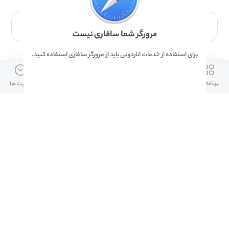
برای دانلود برنامه با مرورگر Safari وارد شوید.
مرورگر شما سافاری نیست
برای استفاده از خدمات اناردونی باید از مرورگر سافاری استفاده کنید.
ارتباط با ما
دسترسی سریع
لینک های مفید
برنامه ها
بازی ها
دانلود ها
آپدیت ها
info@anardoni.ir
وبلاگ انارمگ
همراه بانک سپه
۰۲۱-۹۱۰۱۰۲۶۲
خرید گیفت کارت
سپینو
دانلود اناردونی
همراه بانک مهر ایران
پنل توسعه دهنده
همراه شهر پلاس برای آیفون
قوانین و مقررات
آلپاری
همراه بانک صادرات
امضای ملت برای ایفون
لینک های مفید
دانلود دیجی کالا