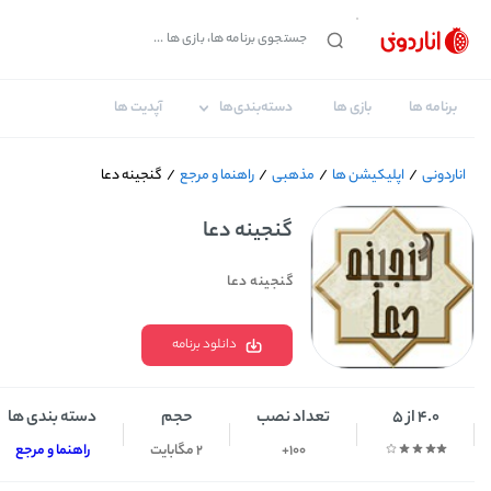
برنامه ها
بازی ها
دسته‌بندی‌ها
آپدیت ها
اناردونی
/
اپلیکیشن ها
/
مذهبی
/
راهنما و مرجع
/
گنجینه دعا
گنجینه دعا
گنجینه دعا
دانلود برنامه
4.0 از 5
تعداد نصب
حجم
دسته بندی ها
100+
2 مگابایت
راهنما و مرجع