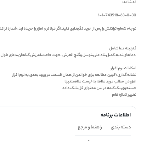
کد شامد:
1-1-743518-63-0-30
توجه: شماره تراکنش را پس از خرید نگهداری کنید.اگر قبلا نرم افزار را خریده اید، شماره تراکنش را برای دریاف
گنجینه دعا شامل
دعاهای ندبه،کمیل،ناد علی،توسل وگنج العرش ،جهت حاجت،آمرزش گناهان،دعای طول عمر،
امکانات نرم افزار:
نشانه گذاری آخرین مطالعه برای خواندن از همان قسمت در ورود بعدی به نرم افزار
افزودن مطلب مورد علاقه به لیست علاقمندیها
جستجوی یک کلمه در بین محتوای کل بانک داده
تغییر اندازه قلم
اطلاعات برنامه
دسته بندی
راهنما و مرجع