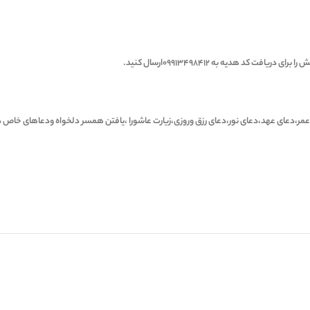
ت کد هدیه به ۰۹۹۱۳۴۹۸۴۱۲ارسال کنید.
دعای عهد،دعای نور،دعای رزق وروزی،زیارت عاشورا ،یافتن همسر دلخواه ودعاهای خاص دی