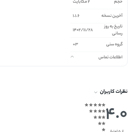
حجم
2 مگابایت
آخرین نسخه
1.1.6
تاریخ به روز
1402/11/28
رسانی
گروه سنی
3+
اطلاعات تماس
نظرات کاربران
4.0
از 5 امتیاز