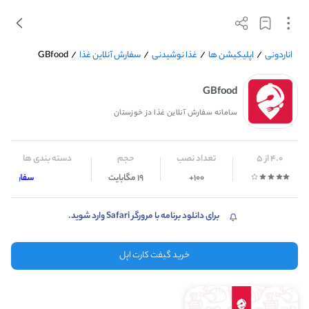
اناردونی
/
اپلیکیشن ها
/
غذا نوشیدنی
/
سفارش آنلاین غذا
/
GBfood
GBfood
سامانه سفارش آنلاین غذا دز خوزستان
4.0 از 5
تعداد نصب
حجم
دسته بندی ها
100+
19 مگابایت
سفارش آنلا
برای دانلود برنامه با مرورگر Safari وارد شوید.
خرید گیفت کارت اپل