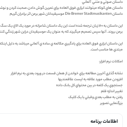
داستان صوتي و متني آلماني
داستان هاي کوتاه ميتوانند ابزاري فوق العاده براي تمرين گوش دادن،صحبت کردن و نوشتن
داستان Die Bremer Stadtmusikanten موسيقيدانان شهر برمن اثر برادران گريم
اين داستان به ۱۶۰ زبان ترجمه شده است.اين يک داستان شاعرانه در مورد 
برمن بروند. آنها سپس تصميم ميگيرند که به عنوان يک موسيقيدان دراين شهر زندگي کنند
اين داستان ابزاري فوق العاده براي يادگيري مکالمه ي ساده ي آلماني ميباشد به دليل اينک
مبتدي ها مناسب است.
امکانات نرم افزار:
نشانه گذاري آخرين مطالعه براي خواندن از همان قسمت در ورود بعدي به نرم افزار
افزودن مطلب مورد علاقه به ليست علاقمنديها
جستجوي يک کلمه در بين محتواي کل بانک داده
تغيير اندازه قلم
رفتن به مطلب بعدي وقبلي با يک کليک
بزرگنمايي تصوير
اطلاعات برنامه