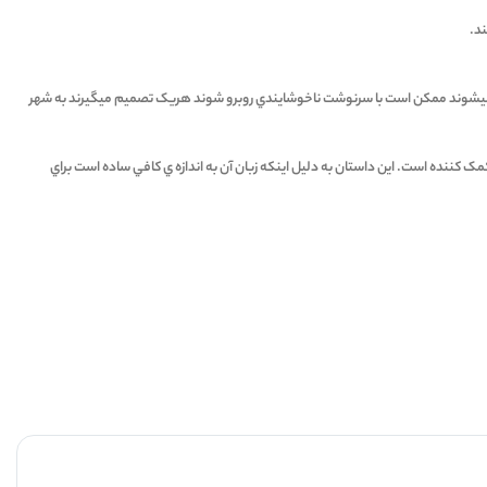
1
د.
 متوجه ميشوند ممکن است با سرنوشت ناخوشايندي روبرو شوند هريک تصميم ميگيرند به شهر
مک کننده است. اين داستان به دليل اينکه زبان آن به اندازه ي کافي ساده است براي