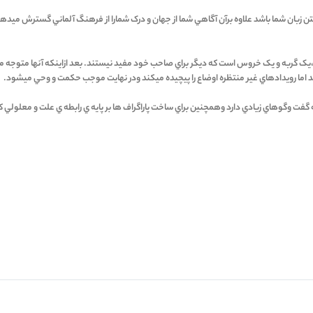
 زبان شما باشد علاوه برآن آگاهي شما از جهان و درک شمارا از فرهنگ آلماني گسترش ميدهن
يک الاغ،يک سگ،يک گربه و يک خروس است که ديگر براي صاحب خود مفيد نيستند. بعد ازاينکه آنها
 اما رويدادهاي غير منتظره اوضاع را پيچيده ميکند ودر نهايت موجب حکمت و وحي ميشود.
ه گفت وگوهاي زيادي دارد وهمچنين براي ساخت پاراگراف ها بر پايه ي رابطه ي علت و معلولي ک