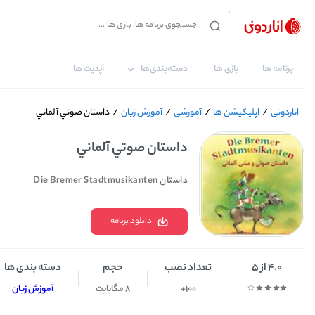
برنامه ها
بازی ها
دسته‌بندی‌ها
آپدیت ها
اناردونی
/
اپلیکیشن ها
/
آموزشی
/
آموزش زبان
/
داستان صوتي آلماني
داستان صوتي آلماني
داستان Die Bremer Stadtmusikanten
دانلود برنامه
4.0 از 5
تعداد نصب
حجم
دسته بندی ها
100+
8 مگابایت
آموزش زبان