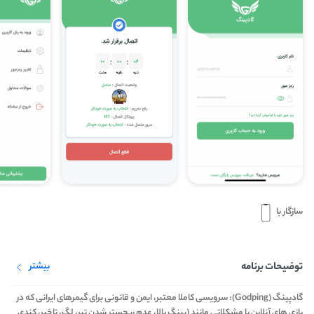
سازگار با
توضیحات برنامه
بیشتر
گادپینگ (Godping): سرویسی کاملا معتبر، ایمن و قانونی برای گیمرهای ایرانی که در
بازی های آنلاین با مشکلاتی مانند (پینگ بالا، عدم ریجستر شدن تیر، لگ، تاخیر، کندی