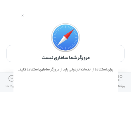
برای دانلود برنامه با مرورگر Safari وارد شوید.
مرورگر شما سافاری نیست
برای استفاده از خدمات اناردونی باید از مرورگر سافاری استفاده کنید.
ارتباط با ما
دسترسی سریع
لینک های مفید
برنامه ها
بازی ها
دانلود ها
آپدیت ها
info@anardoni.ir
وبلاگ انارمگ
همراه بانک سپه
۰۲۱-۹۱۰۱۰۲۶۲
خرید گیفت کارت
سپینو
دانلود اناردونی
همراه بانک مهر ایران
پنل توسعه دهنده
همراه شهر پلاس برای آیفون
قوانین و مقررات
آلپاری