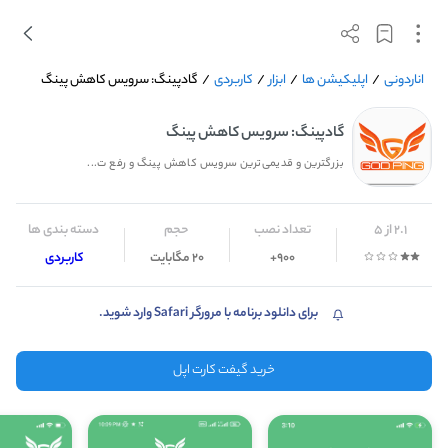
اناردونی
/
اپلیکیشن ها
/
ابزار
/
کاربردی
/
گادپینگ: سرویس کاهش پینگ
گادپینگ: سرویس کاهش پینگ
بزرگترین و قدیمی‌ترین سرویس کاهش پینگ و رفع ت...
2.1 از 5
تعداد نصب
حجم
دسته بندی ها
900+
20 مگابایت
کاربردی
برای دانلود برنامه با مرورگر Safari وارد شوید.
خرید گیفت کارت اپل