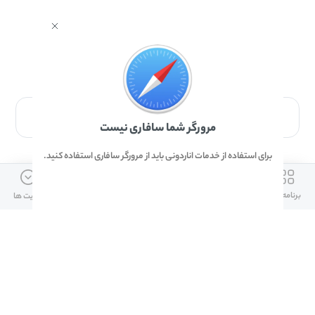
برای دانلود برنامه با مرورگر Safari وارد شوید.
مرورگر شما سافاری نیست
برای استفاده از خدمات اناردونی باید از مرورگر سافاری استفاده کنید.
ارتباط با ما
دسترسی سریع
لینک های مفید
برنامه ها
بازی ها
دانلود ها
آپدیت ها
info@anardoni.ir
وبلاگ انارمگ
همراه بانک سپه
۰۲۱-۹۱۰۱۰۲۶۲
خرید گیفت کارت
سپینو
دانلود اناردونی
همراه بانک مهر ایران
پنل توسعه دهنده
همراه شهر پلاس برای آیفون
قوانین و مقررات
آلپاری