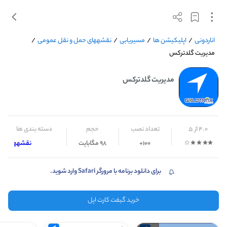
اناردونی
/
اپلیکیشن ها
/
مسیریابی
/
نقشه‎های حمل و نقل عمومی
/
مدیریت گلدترکس
مدیریت گلدترکس
4.0 از 5
تعداد نصب
حجم
دسته بندی ها
100+
98 مگابایت
نقشه‎های حمل و نقل عمومی
برای دانلود برنامه با مرورگر Safari وارد شوید.
خرید گیفت کارت اپل