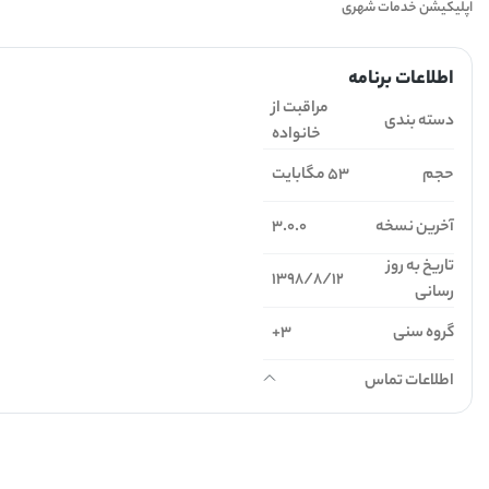
اپلیکیشن خدمات شهری
اطلاعات برنامه
مراقبت از
دسته بندی
خانواده
حجم
53 مگابایت
آخرین نسخه
3.0.0
تاریخ به روز
1398/8/12
رسانی
گروه سنی
3+
اطلاعات تماس