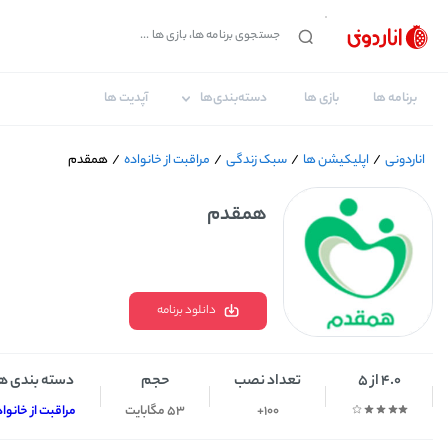
برنامه ها
بازی ها
دسته‌بندی‌ها
آپدیت ها
اناردونی
/
اپلیکیشن ها
/
سبک زندگی
/
مراقبت از خانواده
/
همقدم
همقدم
دانلود برنامه
4.0 از 5
تعداد نصب
حجم
دسته بندی ه
100+
53 مگابایت
مراقبت از خانواد