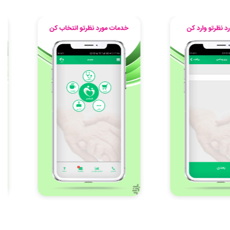
Item
5
of