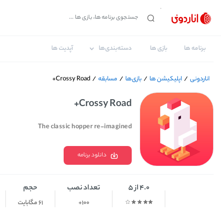
برنامه ها
بازی ها
دسته‌بندی‌ها
آپدیت ها
اناردونی
/
اپلیکیشن ها
/
بازی‌ها
/
مسابقه
/
Crossy Road+
Crossy Road+
The classic hopper re-imagined
دانلود برنامه
4.0 از 5
تعداد نصب
حجم
100+
61 مگابایت