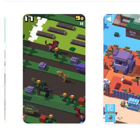
Item
7