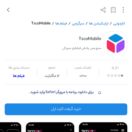
اناردونی
/
اپلیکیشن ها
/
سرگرمی
/
فیلم ها
/
TscoMobile
TscoMobile
سرویس پخش فیلم و سریال
1 از 5
تعداد نصب
حجم
دسته بندی ها
200+
12 مگابایت
فیلم ها
برای دانلود برنامه با مرورگر Safari وارد شوید.
خرید گیفت کارت اپل