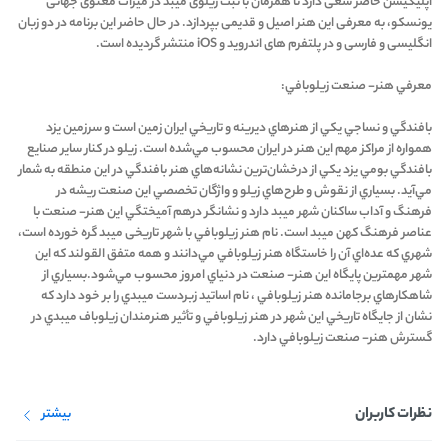
اپلیکیشن حاضر سعی دارد تا همزمان با ثبت زیلوی میبد در میراث معنوی جهانی
یونسکو، به معرفی این هنر اصیل و قدیمی بپردازد. در حال حاضر این برنامه در دو زبان
انگلیسی و فارسی و در پلتفرم های اندروید و iOS منتشر گردیده است.
معرفي هنر- صنعت زيلوبافي:
بافندگي و نساجي يكي از هنرهاي ديرينه و تاريخي ايران زمين است و سرزمين يزد
همواره از مراكز مهم اين هنر در ايران محسوب مي‌شده است. زيلو در كنار ساير صنايع
بافندگي بومي يزد يكي از درخشان‌ترين نشانه‌هاي هنر بافندگي در اين منطقه به شمار
مي‌آيد. بسياري از نقوش و طرح‌هاي زيلو و واژگان تخصصي اين صنعت ريشه در
فرهنگ و آداب ساكنان شهر ميبد دارد و نشانگر درهم آميختگي اين هنر- صنعت با
عناصر فرهنگ كهن ميبد است. نام هنر زيلوبافي با شهر تاريخی ميبد گره خورده است،
شهري كه عده‌اي آن را خاستگاه هنر زيلوبافي مي‌دانند و همه متفق القولند كه اين
شهر مهمترين پايگاه اين هنر- صنعت در دنياي امروز محسوب مي‌شود.بسياري از
شاهكارهاي برجامانده هنر زيلوبافي ، نام اساتيد زبردست ميبدي را بر خود دارد كه
نشان از جايگاه تاريخي اين شهر در هنر زيلوبافي و تأثير هنرمندان زیلوباف ميبدي در
گسترش هنر- صنعت زيلوبافي دارد.
نظرات کاربران
بیشتر