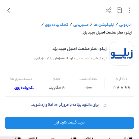
اناردونی
/
اپلیکیشن ها
/
مسیریابی
/
کمک پیاده روی
/
زیلو : هنر صنعت اصیل میبد یزد
زیلو : هنر صنعت اصیل میبد یزد
اپلیکیشن حاضر سعی دارد تا همزمان با ثبت زیلوی...
4.0 از 5
تعداد نصب
حجم
دسته بندی ها
100+
19 مگابایت
کمک پیاده روی
برای دانلود برنامه با مرورگر Safari وارد شوید.
خرید گیفت کارت اپل