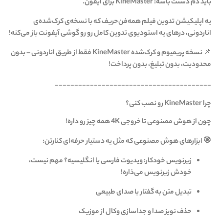
باید دم دستت باشه: KineMaster برای آیفون.
یه اپلیکیشن تدوین فیلم همه‌فن‌حریف که با نسخه‌ی کرک‌شده‌ی
اناردونی، درهای یه استودیوی تدوین کامل رو رو گوشی آیفونت باز می‌کنه!
📌 نسخه پریمیوم و کرک‌شده KineMaster فقط از طریق اناردونی – بدون
محدودیت، بدون تبلیغ، بدون پرداخت!
________________________________________
چرا KineMaster رو نصب کنی؟
چون از هوش مصنوعی تا خروجی 4K همه چیز رو داره!
🎯 ابزارهای هوش مصنوعی که مثل یه دستیار حرفه‌ای کنارتن:
زیرنویس خودکار: ویدیوت فارسی یا انگلیسیه؟ مهم نیست،
خودش زیرنویس می‌ذاره!
تبدیل متن به گفتار با صدای طبیعی
حذف نویز صدا و جداسازی وکال از موزیک