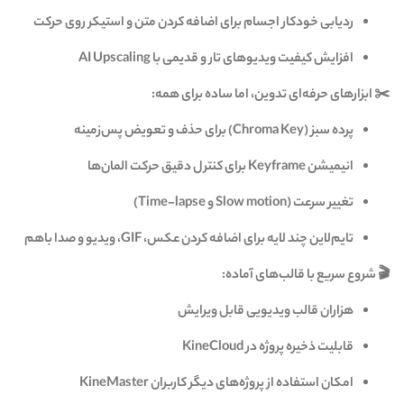
ردیابی خودکار اجسام برای اضافه کردن متن و استیکر روی حرکت
افزایش کیفیت ویدیوهای تار و قدیمی با AI Upscaling
✂️ ابزارهای حرفه‌ای تدوین، اما ساده برای همه:
پرده سبز (Chroma Key) برای حذف و تعویض پس‌زمینه
انیمیشن Keyframe برای کنترل دقیق حرکت المان‌ها
تغییر سرعت (Slow motion و Time-lapse)
تایم‌لاین چند لایه برای اضافه کردن عکس، GIF، ویدیو و صدا باهم
🎬 شروع سریع با قالب‌های آماده:
هزاران قالب ویدیویی قابل ویرایش
قابلیت ذخیره پروژه در KineCloud
امکان استفاده از پروژه‌های دیگر کاربران KineMaster