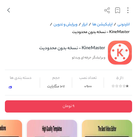
اناردونی
/
اپلیکیشن ها
/
ابزار
/
ویرایش و تدوین
/
KineMaster - نسخه بدون محدودیت
KineMaster - نسخه بدون محدودیت
ویرایشگر حرفه‌ای ویدئو
1 از 5
تعداد نصب
حجم
دسته بندی ها
900+
107 مگابایت
ویرایش و
9 تومان