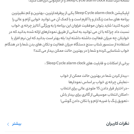
نسخه کرک شده Sleep Cycle alarm clock را از اناردونی دریافت کنید!
اپلیکیشن Sleep Cycle alarm clock یکی از پرطرفدارترین، بهترین و کم نظیرترین
برنامه های ساعت زنگدار و یا آلارم است و با کمک آن می توانید خوابی آرام و عالی را
تجربه کنید! شاید بتوان موفقیت فراوان این برنامه را به ویژگی آنالیز چرخه ی خواب
نسبت داد چرا که با ان می توانید به اسانی از طریق نمودارهای ارائه شده بدانید که در
خوابتان چه میزان فعالیت داشته داشته اید! بله بهتر است بدانید که این نرم افزار با
استفاده از سنسور شتاب سنج دستگاه میزان فعالیت و تکان های بدن شما را در هنگام
خواب شناسایی کرده و شما را در بهترین حالت ممکن بیدار می کند!!
برخی از امکانات و قابلیت های Sleep Cycle alarm clock :
-بیدار کردن شما در بهترین حالت ممکن از خواب
-نمایش چرخه ی خواب بر اساس نمودارها
-در اختیار قرار دادن 15 ملودی عالی برای انتخاب
-امکان انتخاب موسیقی از گالری برای بیدار باش
-تعویق زنگ با ضربه ارام و یا تکان دادن گوشی!
نظرات کاربران
بیشتر