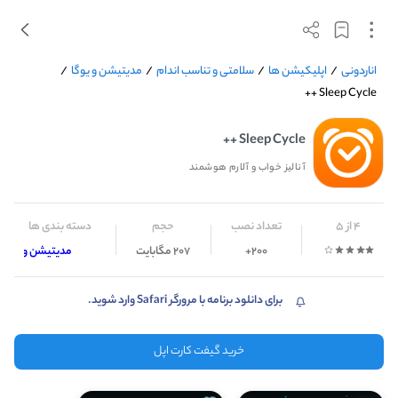
اناردونی
/
اپلیکیشن ها
/
سلامتی و تناسب اندام
/
مدیتیشن و یوگا
/
Sleep Cycle ++
Sleep Cycle ++
آنالیز خواب و آلارم هوشمند
4 از 5
تعداد نصب
حجم
دسته بندی ها
200+
207 مگابایت
مدیتیشن و یوگا
برای دانلود برنامه با مرورگر Safari وارد شوید.
خرید گیفت کارت اپل