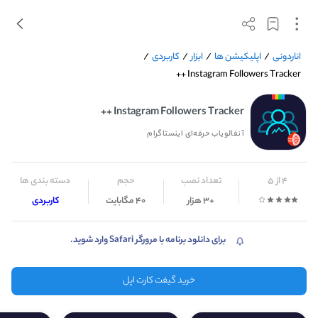
اناردونی
/
اپلیکیشن ها
/
ابزار
/
کاربردی
/
Instagram Followers Tracker ++
Instagram Followers Tracker ++
آنفالویاب حرفه‌ای اینستاگرام
4 از 5
تعداد نصب
حجم
دسته بندی ها
+3 هزار
40 مگابایت
کاربردی
برای دانلود برنامه با مرورگر Safari وارد شوید.
خرید گیفت کارت اپل