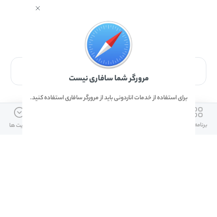
برای دانلود برنامه با مرورگر Safari وارد شوید.
مرورگر شما سافاری نیست
برای استفاده از خدمات اناردونی باید از مرورگر سافاری استفاده کنید.
ارتباط با ما
دسترسی سریع
لینک های مفید
برنامه ها
بازی ها
دانلود ها
آپدیت ها
info@anardoni.ir
وبلاگ انارمگ
همراه بانک سپه
۰۲۱-۹۱۰۱۰۲۶۲
خرید گیفت کارت
سپینو
دانلود اناردونی
همراه بانک مهر ایران
پنل توسعه دهنده
همراه شهر پلاس برای آیفون
قوانین و مقررات
آلپاری
همراه بانک صادرات