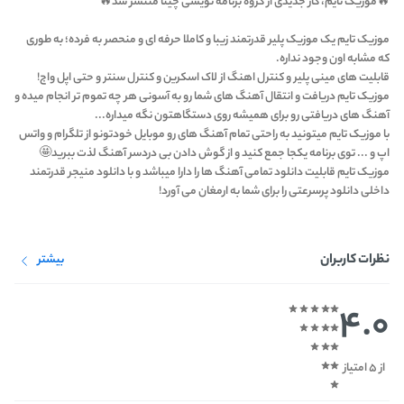
🔥موزیک تایم، کار جدیدی از گروه برنامه نویسی چیتا منتشر شد🔥
موزیک تایم یک موزیک پلیر قدرتمند زیبا و کاملا حرفه ای و منحصر به فرده؛ به طوری
که مشابه اون وجود نداره.
قابلیت های مینی پلیر و کنترل اهنگ از لاک اسکرین و کنترل سنتر و حتی اپل واج!
موزیک تایم دریافت و انتقال آهنگ های شما رو به آسونی هر چه تموم تر انجام میده و
آهنگ های دریافتی رو برای همیشه روی دستگاهتون نگه میداره...
با موزیک تایم میتونید به راحتی تمام آهنگ های رو موبایل خودتونو از تلگرام و واتس
اپ و ... توی برنامه یکجا جمع کنید و از گوش دادن بی دردسر آهنگ لذت ببرید🤩
موزیک تایم قابلیت دانلود تمامی آهنگ ها را دارا میباشد و با دانلود منیجر قدرتمند
داخلی دانلود پرسرعتی را برای شما به ارمغان می آورد!
نظرات کاربران
بیشتر
4.0
از 5 امتیاز