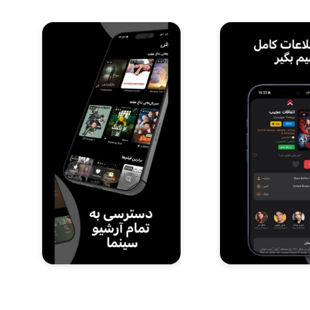
Item
3
of