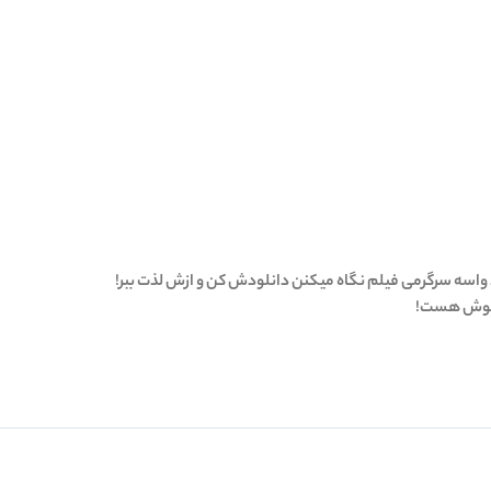
واسه سرگرمی فیلم نگاه میکنن دانلودش کن و ازش لذت ببر!
ی توش هست!