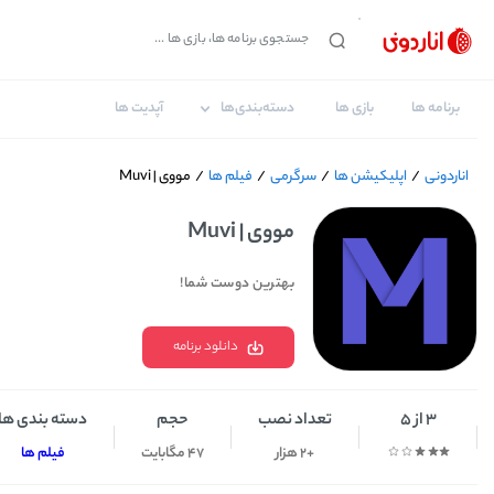
برنامه ها
بازی ها
دسته‌بندی‌ها
آپدیت ها
اناردونی
/
اپلیکیشن ها
/
سرگرمی
/
فیلم ها
/
مووی | Muvi
مووی | Muvi
بهترین دوست شما!
دانلود برنامه
3 از 5
تعداد نصب
حجم
دسته بندی ها
+2 هزار
47 مگابایت
فیلم ها