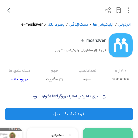
اناردونی
/
اپلیکیشن ها
/
سبک زندگی
/
بهبود خانه
/
e-moshaver
e-moshaver
نرم افزار مشاوران اپلیکیشن مشورپ
4.0 از 5
تعداد نصب
حجم
دسته بندی ها
200+
32 مگابایت
بهبود خانه
برای دانلود برنامه با مرورگر Safari وارد شوید.
خرید گیفت کارت اپل