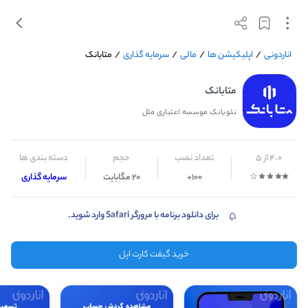
اناردونی
/
اپلیکیشن ها
/
مالی
/
سرمایه گذاری
/
متابانک
متابانک
نئوبانک موسسه اعتباری ملل
4.0 از 5
تعداد نصب
حجم
دسته بندی ها
100+
20 مگابایت
سرمایه گذاری
برای دانلود برنامه با مرورگر Safari وارد شوید.
خرید گیفت کارت اپل