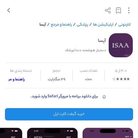
اناردونی
/
اپلیکیشن ها
/
پزشکی
/
راهنما و مرجع
/
آیسا
آیسا
دستیار هوشمند دندانپزشک
4.0 از 5
تعداد نصب
حجم
دسته بندی ها
100+
39 مگابایت
راهنما و مرجع
برای دانلود برنامه با مرورگر Safari وارد شوید.
خرید گیفت کارت اپل