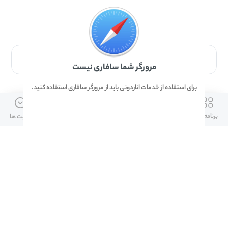
برای دانلود برنامه با مرورگر Safari وارد شوید.
مرورگر شما سافاری نیست
برای استفاده از خدمات اناردونی باید از مرورگر سافاری استفاده کنید.
ارتباط با ما
دسترسی سریع
لینک های مفید
برنامه ها
بازی ها
دانلود ها
آپدیت ها
info@anardoni.ir
وبلاگ انارمگ
همراه بانک سپه
۰۲۱-۹۱۰۱۰۲۶۲
خرید گیفت کارت
سپینو
دانلود اناردونی
همراه بانک مهر ایران
پنل توسعه دهنده
همراه شهر پلاس برای آیفون
قوانین و مقررات
آلپاری
همراه بانک صادرات
امضای ملت برای ایفون