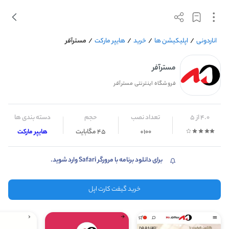
اناردونی
/
اپلیکیشن ها
/
خرید
/
هایپر مارکت
/
مسترآفر
مسترآفر
فروشگاه اینترنتی مسترآفر
4.0 از 5
تعداد نصب
حجم
دسته بندی ها
100+
45 مگابایت
هایپر مارکت
برای دانلود برنامه با مرورگر Safari وارد شوید.
خرید گیفت کارت اپل