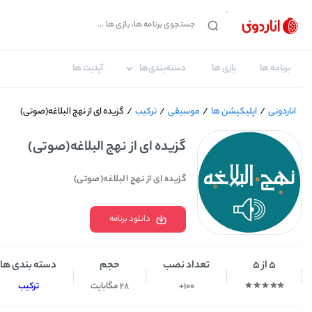
برنامه ها
بازی ها
دسته‌بندی‌ها
آپدیت ها
اناردونی
/
اپلیکیشن ها
/
موسیقی
/
ترکیب
/
گزیده ای از نهج البلاغه(صوتی)
گزیده ای از نهج البلاغه(صوتی)
گزیده ای از نهج البلاغه(صوتی)
دانلود برنامه
5 از 5
تعداد نصب
حجم
دسته بندی ها
100+
28 مگابایت
ترکیب