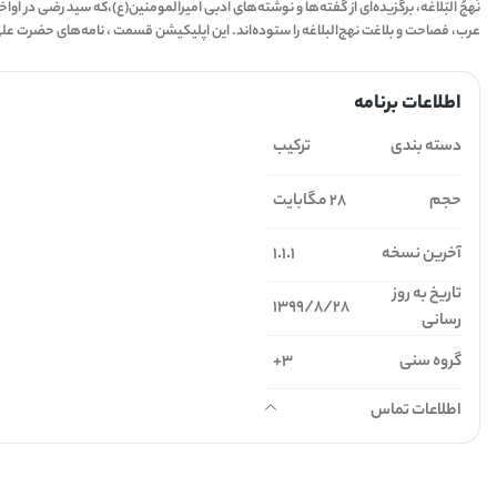
نَهجُ البَلاغه، برگزیده‌ای از گفته‌ها و نوشته‌های ادبی امیرالمومنین(ع)،که سید رضی در ا
عرب، فصاحت و بلاغت نهج‌البلاغه را ستوده‌اند. این اپلیکیشن قسمت ، نامه‌های حضرت ع
اطلاعات برنامه
دسته بندی
ترکیب
حجم
28 مگابایت
آخرین نسخه
1.1.1
تاریخ به روز
1399/8/28
رسانی
گروه سنی
3+
اطلاعات تماس