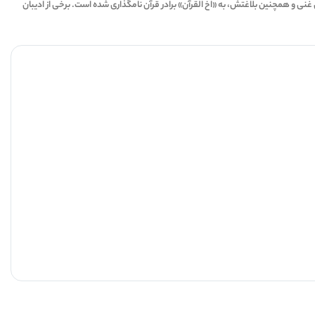
 غنی و همچنین بلاغتش، به «اخ‌ القرآن» برادر قرآن نامگذاری شده است. برخی از ادیبان
3