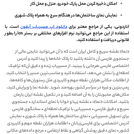
امکان ذخیره کردن محل پارک خودرو، منزل و محل کار
نمایش نمای ساختمان‌ها در هنگام سرچ به همراه پلاک شهری
اناردونی، یکی از مراجع معتبر برای
دانلود اپ مسیریاب آیفون
است. با
استفاده از این مراجع می‌توانید نرم افزارهای مختلفی بر بستر ios را بطور
قانونی دریافت و استفاده کنید.
«نما» نقشه سریع و کامل ایران است که با آن می‌توانید نتایجی عالی از
جستجوی فارسی آن داشته باشید تا پلاک خانه‌ها را پیدا کنید و آدرس
اختصاصی فارسی هرجایی را ببینید. از مسیریاب زنده و دقیق آن‌که ترافیک
لحظه‌ای را نشان می‌دهد، استفاده کنید و مناسب‌ترین مسیر را انتخاب کنید.
از اطلاعات مکانی هزاران نقطه مهم و کاربردی مثل رستوران‌ها و کافه‌ها،
پمپ‌بنزین و غیره در سراسر کشور بهره‌مند شوید. نقشه نما را ویرایش کنید،
مکان‌های محبوبتان را به آن اضافه کنید و در تکمیل نقشه ایران یارمان
باشید. امکانات «نما»: • نقشه زیبا و خوانا با نمای استاندارد • جستجوی
سریع و دقیق فارسی • مسیریابی با ترافیک لحظه‌ای • سخنگوی فارسی
برای تسهیل مسیریابی • نمای ساختمان‌ها همراه با پلاک شهری • نمایش
آدرس اختصاصی برای فارسی‌زبانان • اطلاعات هزاران نقطه مهم و کاربردی
کشور • نمای دقیق پوشش گیاهی و نقاط ارتفاعی • مرجع داده‌های مکانی