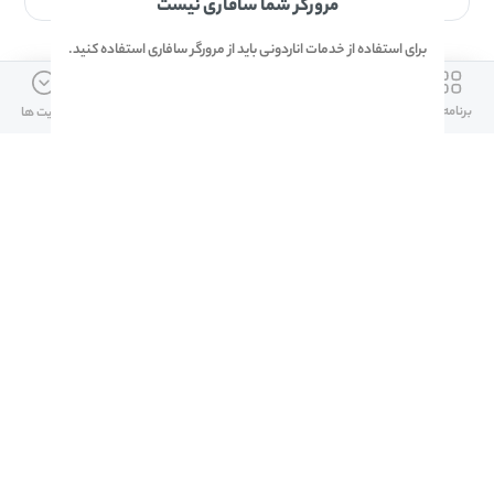
مرورگر شما سافاری نیست
برای استفاده از خدمات اناردونی باید از مرورگر سافاری استفاده کنید.
ارتباط با ما
دسترسی سریع
لینک های مفید
برنامه ها
بازی ها
دانلود ها
آپدیت ها
info@anardoni.ir
وبلاگ انارمگ
همراه بانک سپه
۰۲۱-۹۱۰۱۰۲۶۲
خرید گیفت کارت
سپینو
دانلود اناردونی
همراه بانک مهر ایران
پنل توسعه دهنده
همراه شهر پلاس برای آیفون
قوانین و مقررات
آلپاری
همراه بانک صادرات
امضای ملت برای ایفون
لینک های مفید
دانلود دیجی کالا
دانلود ایتا برای ایفون
تمام حقوق اين وب‌سايت برای شرکت اناردونی است.