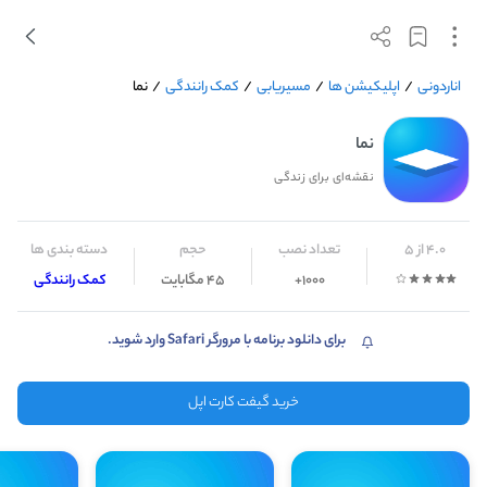
اناردونی
/
اپلیکیشن ها
/
مسیریابی
/
کمک رانندگی
/
نما
نما
نقشه‌ای برای زندگی
4.0 از 5
تعداد نصب
حجم
دسته بندی ها
1000+
45 مگابایت
کمک رانندگی
برای دانلود برنامه با مرورگر Safari وارد شوید.
خرید گیفت کارت اپل